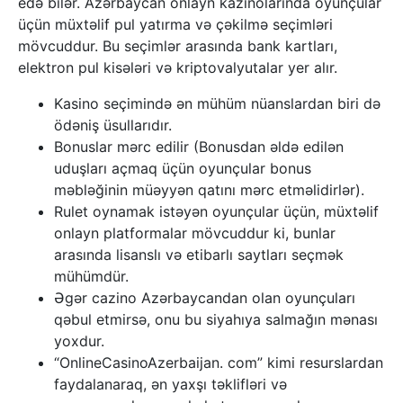
edə bilər. Azərbaycan onlayn kazinolarında oyunçular
üçün müxtəlif pul yatırma və çəkilmə seçimləri
mövcuddur. Bu seçimlər arasında bank kartları,
elektron pul kisələri və kriptovalyutalar yer alır.
Kasino seçimində ən mühüm nüanslardan biri də
ödəniş üsullarıdır.
Bonuslar mərc edilir (Bonusdan əldə edilən
uduşları açmaq üçün oyunçular bonus
məbləğinin müəyyən qatını mərc etməlidirlər).
Rulet oynamak istəyən oyunçular üçün, müxtəlif
onlayn platformalar mövcuddur ki, bunlar
arasında lisanslı və etibarlı saytları seçmək
mühümdür.
Əgər cazino Azərbaycandan olan oyunçuları
qəbul etmirsə, onu bu siyahıya salmağın mənası
yoxdur.
“OnlineCasinoAzerbaijan. com” kimi resurslardan
faydalanaraq, ən yaxşı təklifləri və