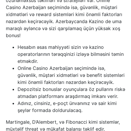
özünəməxsus təklifləri və stratejiləri var. Online
Casino Azerbaijan seçimində isə, güvənlik, müştəri
xidmətləri və reward sistemləri kimi önəmli faktorları
nəzərdən keçirəcəyik. Azerbaycanda Kazino de uma
maraqlı əyləncə və sizi qarşılamaq üçün yüksək xoş
bonus!
Hesabın əsas mahiyyəti sizin və kazino
operatorlarının tərəqqinizi izləyə bilməsini təmin
etməkdir.
Online Casino Azerbaijan seçimində isə,
güvənlik, müştəri xidmətləri və benefit sistemləri
kimi önəmli faktorları nəzərdən keçirəcəyik.
Depozitsiz bonuslar oyunçulara öz pullarını riskə
atmadan platformanı araşdırmaq imkanı verir.
Adınız, cinsiniz, e-poçt ünvanınız və sair kimi
şeylər formada doldurulacaq.
Martingale, D’Alembert, və Fibonacci kimi sistemlər,
müxtəlif threat və mükafat balansı təklif edir.