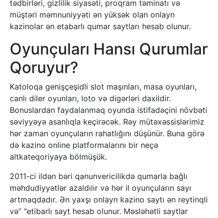
tədbirləri, gizlilik siyasəti, proqram təminatı və
müştəri məmnuniyyəti ən yüksək olan onlayn
kazinolar ən etabarlı qumar saytları hesab olunur.
Oyunçuları Hansı Qurumlar
Qoruyur?
Katoloqa genişçeşidli slot maşınları, masa oyunları,
canlı diler oyunları, loto və digərləri daxildir.
Bonuslardan faydalanmaq oyunda istifadəçini növbəti
səviyyəyə asanlıqla keçirəcək. Rəy mütəxəssislərimiz
hər zaman oyunçuların rahatlığını düşünür. Buna görə
də kazino online platformalarını bir neçə
altkateqoriyaya bölmüşük.
2011-ci ildən bəri qanunvericilikdə qumarla bağlı
məhdudiyyətlər azaldılır və hər il oyunçuların sayı
artmaqdadır. Ən yaxşı onlayn kazino saytı ən reytinqli
və” “etibarlı sayt hesab olunur. Məsləhətli saytlar