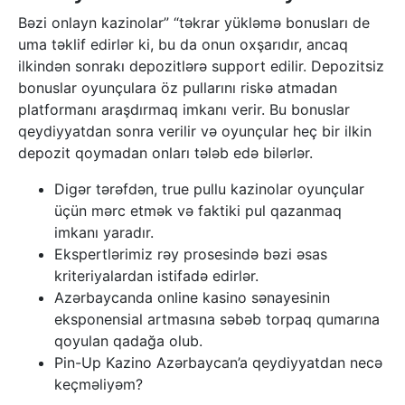
Bəzi onlayn kazinolar” “təkrar yükləmə bonusları de
uma təklif edirlər ki, bu da onun oxşarıdır, ancaq
ilkindən sonrakı depozitlərə support edilir. Depozitsiz
bonuslar oyunçulara öz pullarını riskə atmadan
platformanı araşdırmaq imkanı verir. Bu bonuslar
qeydiyyatdan sonra verilir və oyunçular heç bir ilkin
depozit qoymadan onları tələb edə bilərlər.
Digər tərəfdən, true pullu kazinolar oyunçular
üçün mərc etmək və faktiki pul qazanmaq
imkanı yaradır.
Ekspertlərimiz rəy prosesində bəzi əsas
kriteriyalardan istifadə edirlər.
Azərbaycanda online kasino sənayesinin
eksponensial artmasına səbəb torpaq qumarına
qoyulan qadağa olub.
Pin-Up Kazino Azərbaycan’a qeydiyyatdan necə
keçməliyəm?