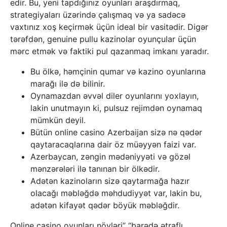
edir. Bu, yeni tapdığınız oyunları araşdırmaq,
strategiyaları üzərində çalışmaq və ya sadəcə
vaxtınız xoş keçirmək üçün ideal bir vasitədir. Digər
tərəfdən, genuine pullu kazinolar oyunçular üçün
mərc etmək və faktiki pul qazanmaq imkanı yaradır.
Bu ölkə, həmçinin qumar və kazino oyunlarına
marağı ilə də bilinir.
Oynamazdan əvvəl diler oyunlarını yoxlayın,
lakin unutmayın ki, pulsuz rejimdən oynamaq
mümkün deyil.
Bütün online casino Azerbaijan sizə nə qədər
qaytaracaqlarına dair öz müəyyən faizi var.
Azerbaycan, zəngin mədəniyyəti və gözəl
mənzərələri ilə tanınan bir ölkədir.
Adətən kazinoların sizə qaytarmağa hazır
olacağı məbləğdə məhdudiyyət var, lakin bu,
adətən kifayət qədər böyük məbləğdir.
Online casino oyunları növləri” “barədə ətraflı