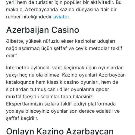
yerli hem de turistler için popüler bir aktivitedir. Bu
makale, Azerbaycanda kazino dünyasına dair bir
rehber niteliğindedir
aviator
.
Azerbaijan Casino
Əlbəttə, yüksək nüfuzlu əksər kazinolar uduşları
nağdlaşdırmaq üçün şəffaf və çevik metodlar təklif
edir.”
İnternetdə əyləncəli vaxt keçirmək üçün oyunlardan
yaxşı heç nə ola bilməz. Kazino oyunlari Azerbaycan
kataloqunda həm klassik cazino oyunları, həm də
slotlardan tutmuş canlı diler oyunlarına qədər
müxtəlifçeşidli seçimlər tapa bilərsiniz.
Ekspertlərimizin sizlərə təklif etdiyi platformada
yoxlaya biləcəyiniz oyunlar son dərəcə ədalətli və
şəffaf keçirilir.
Onlayn Kazino Azərbaycan