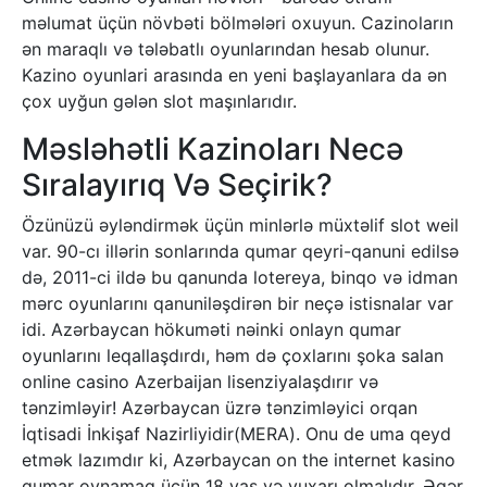
məlumat üçün növbəti bölmələri oxuyun. Cazinoların
ən maraqlı və tələbatlı oyunlarından hesab olunur.
Kazino oyunlari arasında en yeni başlayanlara da ən
çox uyğun gələn slot maşınlarıdır.
Məsləhətli Kazinoları Necə
Sıralayırıq Və Seçirik?
Özünüzü əyləndirmək üçün minlərlə müxtəlif slot weil
var. 90-cı illərin sonlarında qumar qeyri-qanuni edilsə
də, 2011-ci ildə bu qanunda lotereya, binqo və idman
mərc oyunlarını qanuniləşdirən bir neçə istisnalar var
idi. Azərbaycan hökuməti nəinki onlayn qumar
oyunlarını leqallaşdırdı, həm də çoxlarını şoka salan
online casino Azerbaijan lisenziyalaşdırır və
tənzimləyir! Azərbaycan üzrə tənzimləyici orqan
İqtisadi İnkişaf Nazirliyidir(MERA). Onu de uma qeyd
etmək lazımdır ki, Azərbaycan on the internet kasino
qumar oynamaq üçün 18 yaş və yuxarı olmalıdır. Əgər