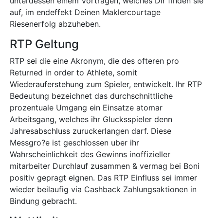
unterdessen einem Vortragen, welches Dir finden sie
auf, im endeffekt Deinen Maklercourtage
Riesenerfolg abzuheben.
RTP Geltung
RTP sei die eine Akronym, die des ofteren pro
Returned in order to Athlete, somit
Wiederauferstehung zum Spieler, entwickelt. Ihr RTP
Bedeutung bezeichnet das durchschnittliche
prozentuale Umgang ein Einsatze atomar
Arbeitsgang, welches ihr Glucksspieler denn
Jahresabschluss zuruckerlangen darf. Diese
Messgro?e ist geschlossen uber ihr
Wahrscheinlichkeit des Gewinns inoffizieller
mitarbeiter Durchlauf zusammen & vermag bei Boni
positiv gepragt eignen. Das RTP Einfluss sei immer
wieder beilaufig via Cashback Zahlungsaktionen in
Bindung gebracht.