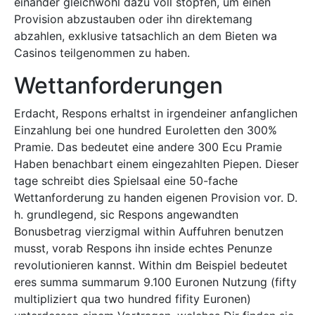
einander gleichwohl dazu voll stopfen, um einen
Provision abzustauben oder ihn direktemang
abzahlen, exklusive tatsachlich an dem Bieten wa
Casinos teilgenommen zu haben.
Wettanforderungen
Erdacht, Respons erhaltst in irgendeiner anfanglichen
Einzahlung bei one hundred Euroletten den 300%
Pramie. Das bedeutet eine andere 300 Ecu Pramie
Haben benachbart einem eingezahlten Piepen. Dieser
tage schreibt dies Spielsaal eine 50-fache
Wettanforderung zu handen eigenen Provision vor. D.
h. grundlegend, sic Respons angewandten
Bonusbetrag vierzigmal within Auffuhren benutzen
musst, vorab Respons ihn inside echtes Penunze
revolutionieren kannst. Within dm Beispiel bedeutet
eres summa summarum 9.100 Euronen Nutzung (fifty
multipliziert qua two hundred fifity Euronen)