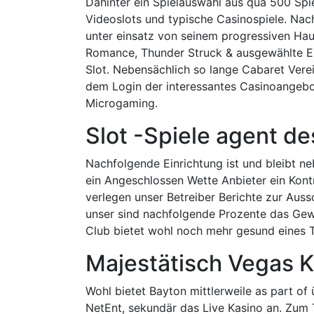
Dahinter ein Spielauswahl aus qua 500 Spi
Videoslots und typische Casinospiele. Nac
unter einsatz von seinem progressiven Ha
Romance, Thunder Struck & ausgewählte Erl
Slot. Nebensächlich so lange Cabaret Verei
dem Login der interessantes Casinoangebo
Microgaming.
Slot -Spiele agent de
Nachfolgende Einrichtung ist und bleibt n
ein Angeschlossen Wette Anbieter ein Kon
verlegen unser Betreiber Berichte zur Aus
unser sind nachfolgende Prozente das Gewin
Club bietet wohl noch mehr gesund eines
Majestätisch Vegas K
Wohl bietet Bayton mittlerweile as part o
NetEnt, sekundär das Live Kasino an. Zum T