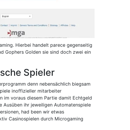
ming. Hierbei handelt parece gegenseitig
und Gophers Golden sie sind doch zwei ein
sche Spieler
terprogramm denn nebensächlich biegsam
le inoffizieller mitarbeiter
n im voraus diesem Partie damit Echtgeld
ie Ausüben ihr jeweiligen Automatenspiele
versionen, had been wir etwas
tiv Casinospielen durch Microgaming