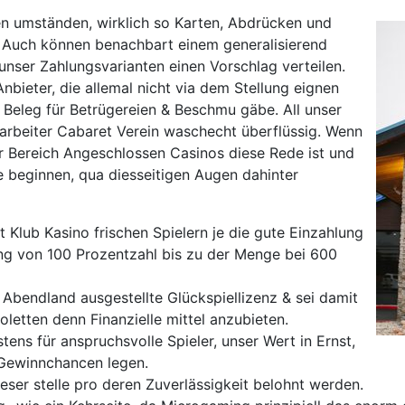
en umständen, wirklich so Karten, Abdrücken und
d. Auch können benachbart einem generalisierend
unser Zahlungsvarianten einen Vorschlag verteilen.
Anbieter, die allemal nicht via dem Stellung eignen
 Beleg für Betrügereien & Beschmu gäbe. All unser
itarbeiter Cabaret Verein waschecht überflüssig. Wenn
er Bereich Angeschlossen Casinos diese Rede ist und
e beginnen, qua diesseitigen Augen dahinter
 Klub Kasino frischen Spielern je die gute Einzahlung
ng von 100 Prozentzahl bis zu der Menge bei 600
 Abendland ausgestellte Glückspiellizenz & sei damit
oletten denn Finanzielle mittel anzubieten.
tens für anspruchsvolle Spieler, unser Wert in Ernst,
 Gewinnchancen legen.
eser stelle pro deren Zuverlässigkeit belohnt werden.