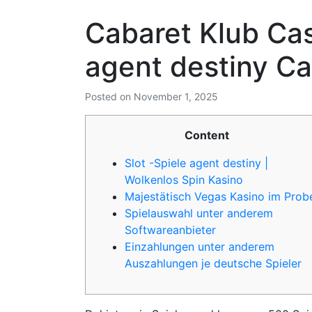
Cabaret Klub Cas
agent destiny Ca
Posted on
November 1, 2025
Content
Slot -Spiele agent destiny |
Wolkenlos Spin Kasino
Majestätisch Vegas Kasino im Prob
Spielauswahl unter anderem
Softwareanbieter
Einzahlungen unter anderem
Auszahlungen je deutsche Spieler