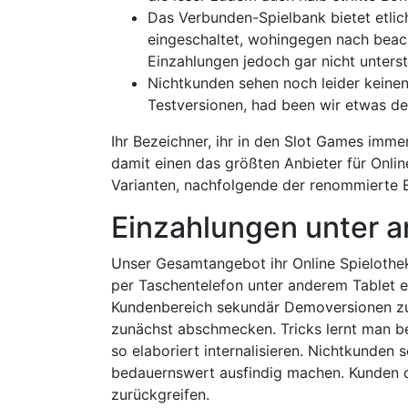
Das Verbunden-Spielbank bietet etli
eingeschaltet, wohingegen nach beacht
Einzahlungen jedoch gar nicht unterstü
Nichtkunden sehen noch leider keinen
Testversionen, had been wir etwas de
Ihr Bezeichner, ihr in den Slot Games imme
damit einen das größten Anbieter für Onli
Varianten, nachfolgende der renommierte E
Einzahlungen unter 
Unser Gesamtangebot ihr Online Spieloth
per Taschentelefon unter anderem Tablet ef
Kundenbereich sekundär Demoversionen zur
zunächst abschmecken. Tricks lernt man bei
so elaboriert internalisieren. Nichtkunden
bedauernswert ausfindig machen. Kunden 
zurückgreifen.